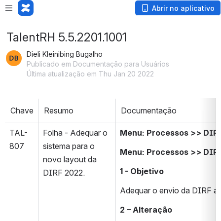
Abrir no aplicativo
TalentRH 5.5.2201.1001
Dieli Kleinibing Bugalho
Publicado em Documentação para Usuários
Última atualização em Thu Jan 20 2022
Chave
Resumo
Documentação
TAL-
Folha - Adequar o 
Menu: Processos >> DIR
807
sistema para o 
Menu: Processos >> DIRF
novo layout da 
1 - Objetivo
DIRF 2022.
Adequar o envio da DIRF ao
2 – Alteração